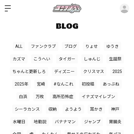
ロ
BLOG
ALL
ファンクラブ
ブログ
りょせ
ゆうき
カズマ
こうへい
タイガー
しゅんじ
生誕祭
ちゃんと更新しろ
ディズニー
クリスマス
2025
2025年
宮崎
#なんこれ
初投稿
あっぶね
白浜
万枚
高所恐怖症
イナズマイレブン
シーラカンス
収納
ようよう
耳かき
神戸
水曜日
地動説
バナナマン
ジャンプ
胃腸炎