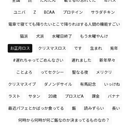
全国
虎
たんたん
載せるの忘れてた
年パス
ユニバ
Z
BCAA
プロテイン
サラダチキン
電車で寝てても降りたいとこで降りれはする人間の機能すごい
猫派
犬派
水曜日終了
もう木曜やんけ
お正月ロス
クリスマスロス
です
生まれ
兎年
#遅れちゃってごめんなさい
遅れました
新年早々
ことよろ
ってセクシー
聖なる夜
メリクリ
クリスマスイブ
ダノンデサイル
有馬記念
いっけね
ラスト
サタン
20歳
プロスピA
課金
バナナ
最近パフェとかばっか食ってる
飯
読みずらい
長い
何時から何時が何ご飯なのか決まってるものなの？