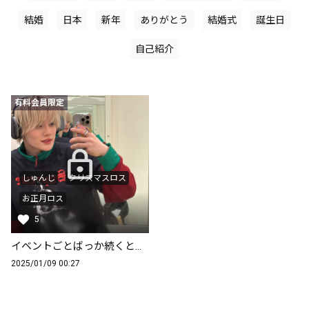
結婚
日本
新年
ありがとう
結婚式
誕生日
自己紹介
有料会員限定
しゅんじ
クリスマスロス
お正月ロス
5
イベントごとばっか続くと終わった時にぽっかり穴が空いた気持ちになる、けどそんな時こそ愛は深まるんだぜ
2025/01/09 00:27