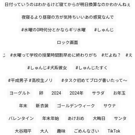
日付っていうのはわかるけど寝てからが明日換算なのかわかんねぇ
夜寝るより昼寝の方が気持ちいいあの感覚なんで
#水曜の0時何分とかならギリ水曜
#しゅんじ
ロック画面
んじ #水曜って学校の授業時間割早めに終わりがち #だよね？ #え
#しゅんじ#犬系彼女
#しゅんじたすく
#平成男子 #高校生ノリ
#タスク初めてブログ書いたって〜
ヨーグルト
卵
2024
2024年
サラダ
お年玉
年末
新衣装
ゴールデンウィーク
サウナ
バレンタイン
年末年始
あけおめ
大晦日
サンタ
大谷翔平
大人
趣味
ごめんなさい
TikTok