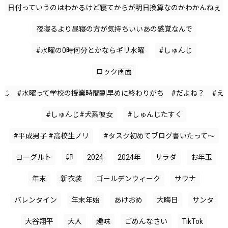
日付っていうのはわかるけど寝てからが明日換算なのかわかんねぇ
夜寝るより昼寝の方が気持ちいいあの感覚なんで
#水曜の0時何分とかならギリ水曜
#しゅんじ
ロック画面
んじ #水曜って学校の授業時間割早めに終わりがち #だよね？ #え
#しゅんじ#犬系彼女
#しゅんじたすく
#平成男子 #高校生ノリ
#タスク初めてブログ書いたって〜
ヨーグルト
卵
2024
2024年
サラダ
お年玉
年末
新衣装
ゴールデンウィーク
サウナ
バレンタイン
年末年始
あけおめ
大晦日
サンタ
大谷翔平
大人
趣味
ごめんなさい
TikTok