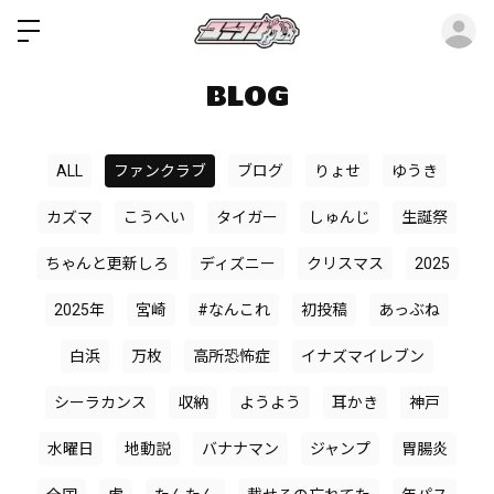
ロ
BLOG
ALL
ファンクラブ
ブログ
りょせ
ゆうき
カズマ
こうへい
タイガー
しゅんじ
生誕祭
ちゃんと更新しろ
ディズニー
クリスマス
2025
2025年
宮崎
#なんこれ
初投稿
あっぶね
白浜
万枚
高所恐怖症
イナズマイレブン
シーラカンス
収納
ようよう
耳かき
神戸
水曜日
地動説
バナナマン
ジャンプ
胃腸炎