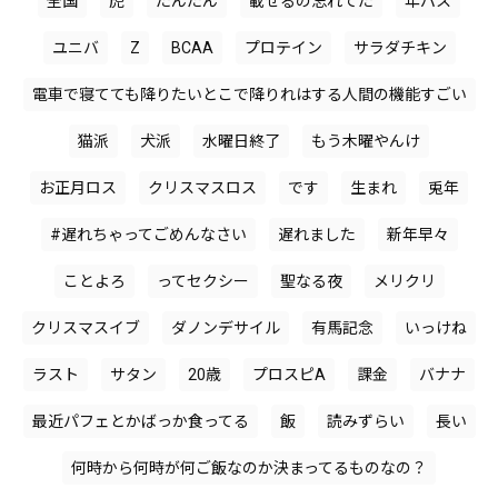
全国
虎
たんたん
載せるの忘れてた
年パス
ユニバ
Z
BCAA
プロテイン
サラダチキン
電車で寝てても降りたいとこで降りれはする人間の機能すごい
猫派
犬派
水曜日終了
もう木曜やんけ
お正月ロス
クリスマスロス
です
生まれ
兎年
#遅れちゃってごめんなさい
遅れました
新年早々
ことよろ
ってセクシー
聖なる夜
メリクリ
クリスマスイブ
ダノンデサイル
有馬記念
いっけね
ラスト
サタン
20歳
プロスピA
課金
バナナ
最近パフェとかばっか食ってる
飯
読みずらい
長い
何時から何時が何ご飯なのか決まってるものなの？