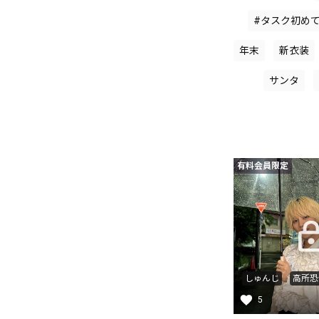
#タスク初め
年末
新衣装
サンタ
有料会員限定
しゅんじ
高所恐
5