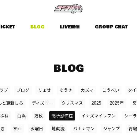
TICKET
BLOG
LIVE配信
GROUP CHAT
BLOG
ラブ
ブログ
りょせ
ゆうき
カズマ
こうへい
タイ
んと更新しろ
ディズニー
クリスマス
2025
2025年
宮
ぶね
白浜
万枚
高所恐怖症
イナズマイレブン
シーラ
かき
神戸
水曜日
地動説
バナナマン
ジャンプ
胃腸